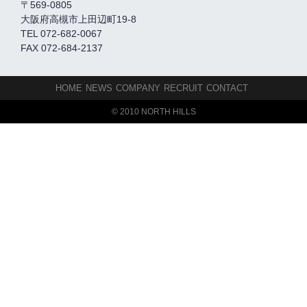
〒569-0805
大阪府高槻市上田辺町19-8
TEL 072-682-0067
FAX 072-684-2137
HOME
NEWS
COMPANY
RECRUIT
CONTACT
© 2010 NORTH HILLS