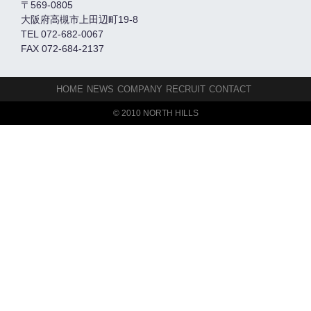
〒569-0805
大阪府高槻市上田辺町19-8
TEL 072-682-0067
FAX 072-684-2137
HOME
NEWS
COMPANY
RECRUIT
CONTACT
© 2010 NORTH HILLS