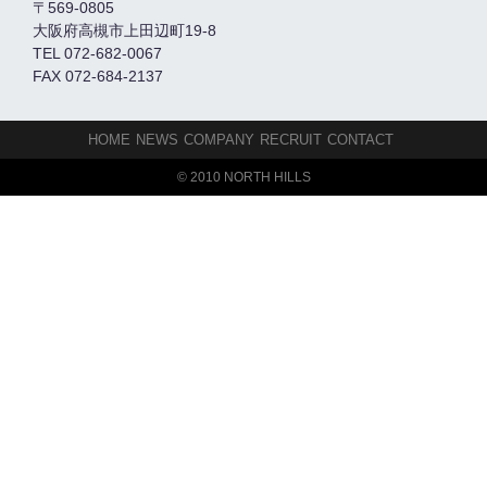
〒569-0805
大阪府高槻市上田辺町19-8
TEL 072-682-0067
FAX 072-684-2137
HOME
NEWS
COMPANY
RECRUIT
CONTACT
© 2010 NORTH HILLS