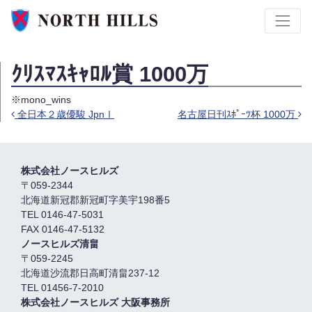
ｸﾘｽﾏｽｷｬﾛﾙ賞 1000万
※mono_wins
全日本２歳優駿 JpnⅠ
名古屋日刊ｽﾎﾟｰﾂ杯 1000万
投稿ナビゲーション
株式会社ノースヒルズ
〒059-2344
北海道新冠郡新冠町字美宇198番5
TEL 0146-47-5031
FAX 0146-47-5132
ノースヒルズ清畠
〒059-2245
北海道沙流郡日高町清畠237-12
TEL 01456-7-2010
株式会社ノースヒルズ 大阪事務所