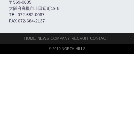
〒569-0805
大阪府高槻市上田辺町19-8
TEL 072-682-0067
FAX 072-684-2137
HOME
NEWS
COMPANY
RECRUIT
CONTACT
© 2010 NORTH HILLS