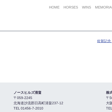
HOME
HORSES
WINS
MEMORIA
佐賀記念 
ノースヒルズ清畠
株
〒059-2245
〒5
北海道沙流郡日高町清畠237-12
大
TEL 01456-7-2010
TEL