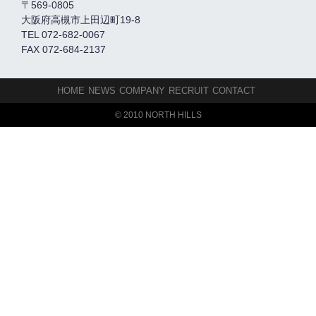
〒569-0805
大阪府高槻市上田辺町19-8
TEL 072-682-0067
FAX 072-684-2137
HOME
NEWS
COMPANY
RECRUIT
CONTACT
© 2010 NORTH HILLS