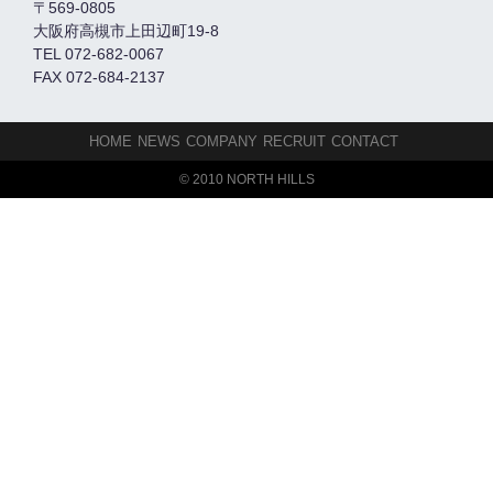
〒569-0805
大阪府高槻市上田辺町19-8
TEL 072-682-0067
FAX 072-684-2137
HOME
NEWS
COMPANY
RECRUIT
CONTACT
© 2010 NORTH HILLS