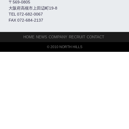
〒569-0805
大阪府高槻市上田辺町19-8
TEL 072-682-0067
FAX 072-684-2137
HOME
NEWS
COMPANY
RECRUIT
CONTACT
© 2010 NORTH HILLS