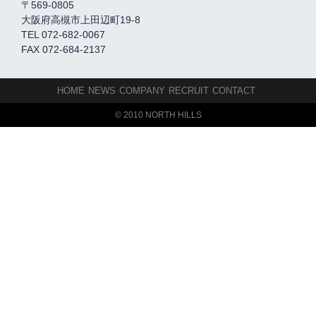
〒569-0805
大阪府高槻市上田辺町19-8
TEL 072-682-0067
FAX 072-684-2137
HOME
NEWS
COMPANY
RECRUIT
CONTACT
© 2010 NORTH HILLS