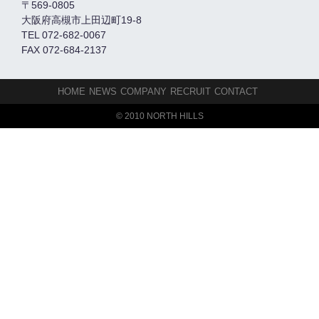
〒569-0805
大阪府高槻市上田辺町19-8
TEL 072-682-0067
FAX 072-684-2137
HOME
NEWS
COMPANY
RECRUIT
CONTACT
© 2010 NORTH HILLS