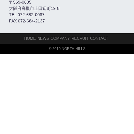
〒569-0805
大阪府高槻市上田辺町19-8
TEL 072-682-0067
FAX 072-684-2137
HOME
NEWS
COMPANY
RECRUIT
CONTACT
© 2010 NORTH HILLS