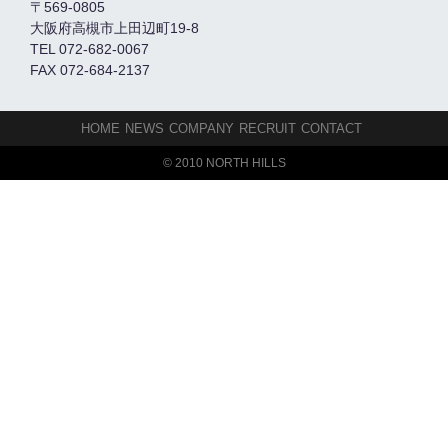
〒569-0805
大阪府高槻市上田辺町19-8
TEL 072-682-0067
FAX 072-684-2137
HOME
NEWS
COMPANY
RECRUIT
CONTACT
© 2010 NORTH HILLS