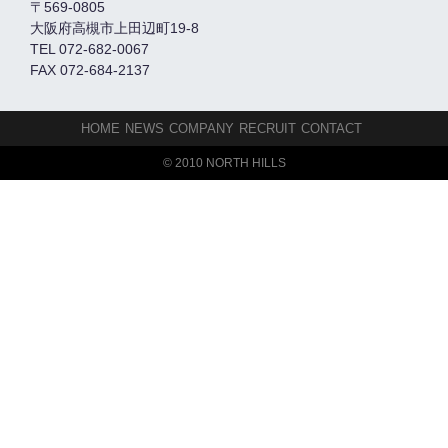
〒569-0805
大阪府高槻市上田辺町19-8
TEL 072-682-0067
FAX 072-684-2137
HOME
NEWS
COMPANY
RECRUIT
CONTACT
© 2010 NORTH HILLS