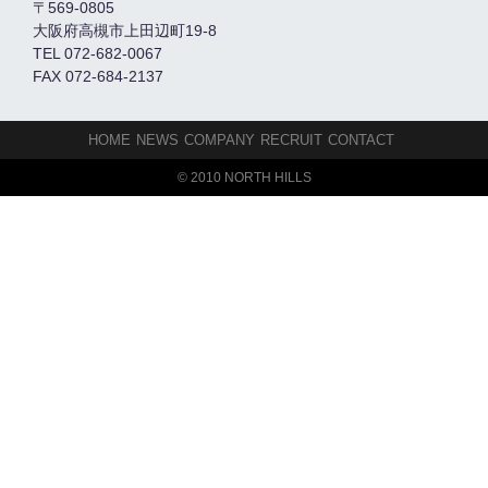
〒569-0805
大阪府高槻市上田辺町19-8
TEL 072-682-0067
FAX 072-684-2137
HOME
NEWS
COMPANY
RECRUIT
CONTACT
© 2010 NORTH HILLS