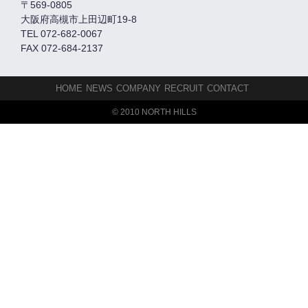
〒569-0805
大阪府高槻市上田辺町19-8
TEL 072-682-0067
FAX 072-684-2137
HOME
NEWS
COMPANY
RECRUIT
CONTACT
© 2010 NORTH HILLS