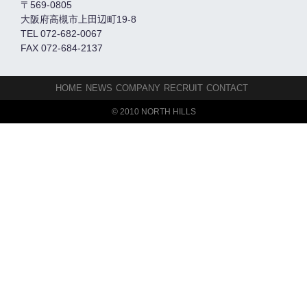
〒569-0805
大阪府高槻市上田辺町19-8
TEL 072-682-0067
FAX 072-684-2137
HOME
NEWS
COMPANY
RECRUIT
CONTACT
© 2010 NORTH HILLS