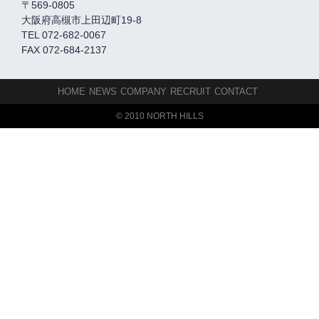
〒569-0805
大阪府高槻市上田辺町19-8
TEL 072-682-0067
FAX 072-684-2137
HOME
NEWS
COMPANY
RECRUIT
CONTACT
© 2010 NORTH HILLS