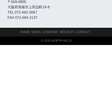
〒569-0805
大阪府高槻市上田辺町19-8
TEL 072-682-0067
FAX 072-684-2137
HOME
NEWS
COMPANY
RECRUIT
CONTACT
© 2010 NORTH HILLS