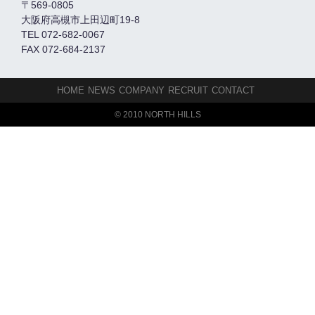
〒569-0805
大阪府高槻市上田辺町19-8
TEL 072-682-0067
FAX 072-684-2137
HOME
NEWS
COMPANY
RECRUIT
CONTACT
© 2010 NORTH HILLS