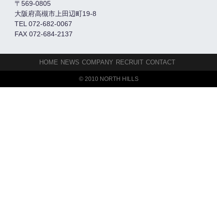
〒569-0805
大阪府高槻市上田辺町19-8
TEL 072-682-0067
FAX 072-684-2137
HOME
NEWS
COMPANY
RECRUIT
CONTACT
© 2010 NORTH HILLS