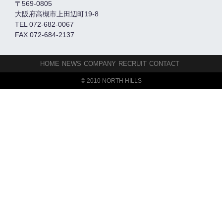
〒569-0805
大阪府高槻市上田辺町19-8
TEL 072-682-0067
FAX 072-684-2137
HOME
NEWS
COMPANY
RECRUIT
CONTACT
© 2010 NORTH HILLS