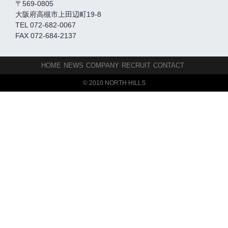
〒569-0805
大阪府高槻市上田辺町19-8
TEL 072-682-0067
FAX 072-684-2137
HOME
NEWS
COMPANY
RECRUIT
CONTACT
© 2010 NORTH HILLS