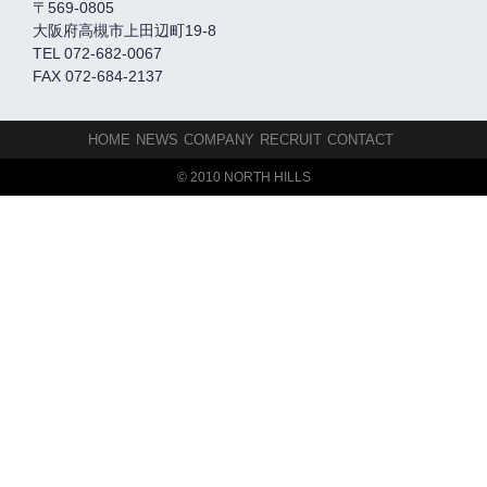
〒569-0805
大阪府高槻市上田辺町19-8
TEL 072-682-0067
FAX 072-684-2137
HOME
NEWS
COMPANY
RECRUIT
CONTACT
© 2010 NORTH HILLS