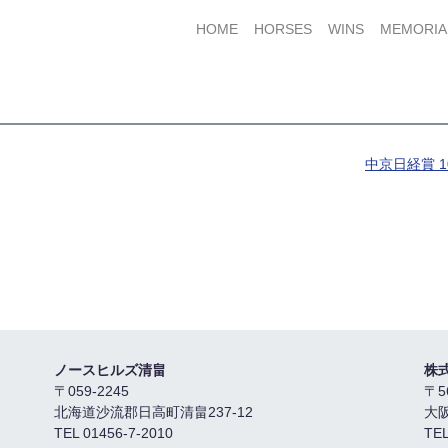
HOME
HORSES
WINS
MEMORIA
中京日経賞 1
ノースヒルズ清畠
株
〒059-2245
〒5
北海道沙流郡日高町清畠237-12
大
TEL 01456-7-2010
TEL