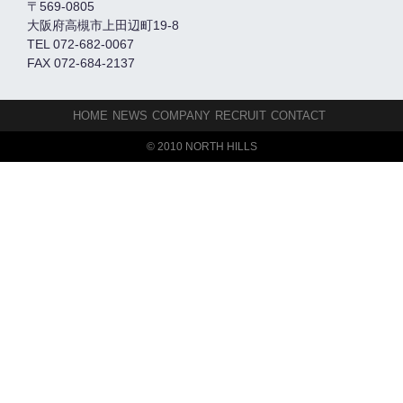
〒569-0805
大阪府高槻市上田辺町19-8
TEL 072-682-0067
FAX 072-684-2137
HOME
NEWS
COMPANY
RECRUIT
CONTACT
© 2010 NORTH HILLS