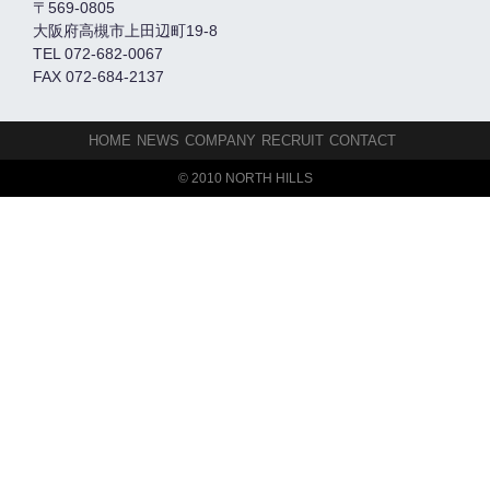
〒569-0805
大阪府高槻市上田辺町19-8
TEL 072-682-0067
FAX 072-684-2137
HOME
NEWS
COMPANY
RECRUIT
CONTACT
© 2010 NORTH HILLS