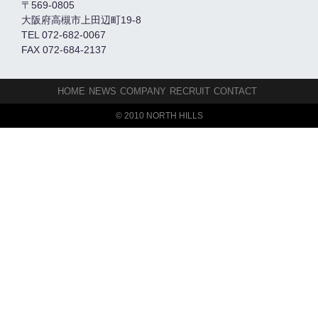
〒569-0805
大阪府高槻市上田辺町19-8
TEL 072-682-0067
FAX 072-684-2137
HOME
NEWS
COMPANY
RECRUIT
CONTACT
© 2010 NORTH HILLS