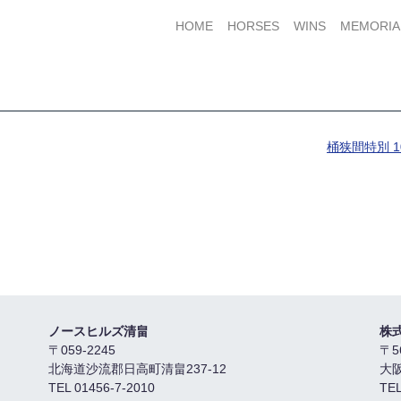
HOME
HORSES
WINS
MEMORIA
桶狭間特別 1
ノースヒルズ清畠
株
〒059-2245
〒5
北海道沙流郡日高町清畠237-12
大
TEL 01456-7-2010
TEL