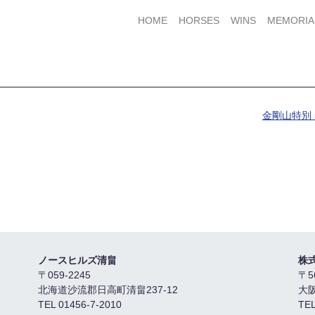
HOME
HORSES
WINS
MEMORIA
金剛山特別 
ノースヒルズ清畠
株
〒059-2245
〒5
北海道沙流郡日高町清畠237-12
大
TEL 01456-7-2010
TEL