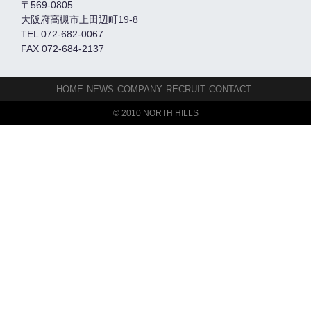
〒569-0805
大阪府高槻市上田辺町19-8
TEL 072-682-0067
FAX 072-684-2137
HOME
NEWS
COMPANY
RECRUIT
CONTACT
© 2010 NORTH HILLS