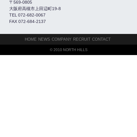
〒569-0805
大阪府高槻市上田辺町19-8
TEL 072-682-0067
FAX 072-684-2137
HOME
NEWS
COMPANY
RECRUIT
CONTACT
© 2010 NORTH HILLS