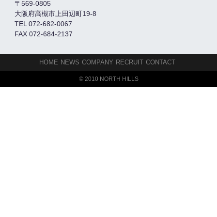
〒569-0805
大阪府高槻市上田辺町19-8
TEL 072-682-0067
FAX 072-684-2137
HOME
NEWS
COMPANY
RECRUIT
CONTACT
© 2010 NORTH HILLS