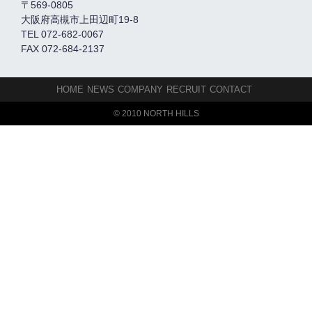
〒569-0805
大阪府高槻市上田辺町19-8
TEL 072-682-0067
FAX 072-684-2137
HOME
NEWS
COMPANY
RECRUIT
CONTACT
© 2010 NORTH HILLS