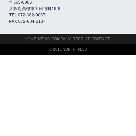
〒569-0805
大阪府高槻市上田辺町19-8
TEL 072-682-0067
FAX 072-684-2137
HOME
NEWS
COMPANY
RECRUIT
CONTACT
© 2010 NORTH HILLS