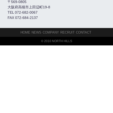
〒569-0805
大阪府高槻市上田辺町19-8
TEL 072-682-0067
FAX 072-684-2137
HOME
NEWS
COMPANY
RECRUIT
CONTACT
© 2010 NORTH HILLS