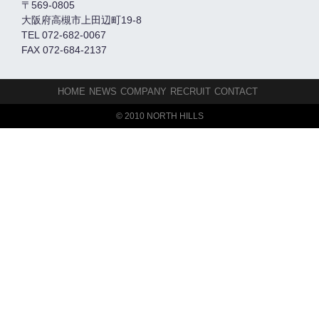
〒569-0805
大阪府高槻市上田辺町19-8
TEL 072-682-0067
FAX 072-684-2137
HOME
NEWS
COMPANY
RECRUIT
CONTACT
© 2010 NORTH HILLS