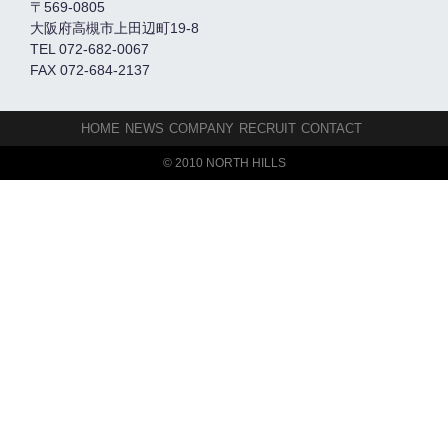
〒569-0805
大阪府高槻市上田辺町19-8
TEL 072-682-0067
FAX 072-684-2137
HOME
NEWS
COMPANY
RECRUIT
CONTACT
© 2010 NORTH HILLS