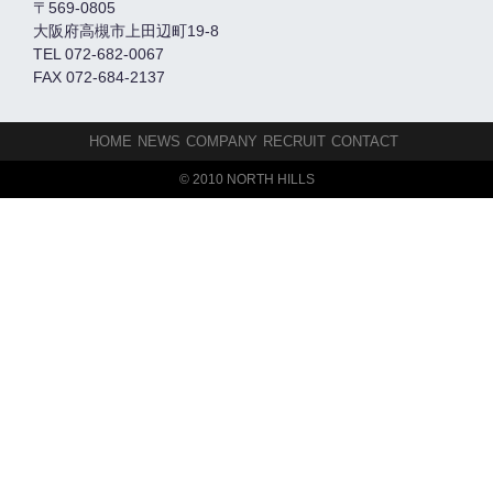
〒569-0805
大阪府高槻市上田辺町19-8
TEL 072-682-0067
FAX 072-684-2137
HOME
NEWS
COMPANY
RECRUIT
CONTACT
© 2010 NORTH HILLS