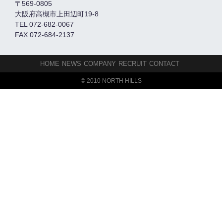
〒569-0805
大阪府高槻市上田辺町19-8
TEL 072-682-0067
FAX 072-684-2137
HOME
NEWS
COMPANY
RECRUIT
CONTACT
© 2010 NORTH HILLS