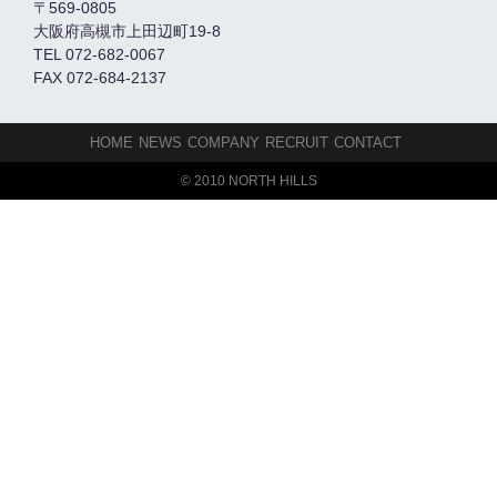
〒569-0805
大阪府高槻市上田辺町19-8
TEL 072-682-0067
FAX 072-684-2137
HOME
NEWS
COMPANY
RECRUIT
CONTACT
© 2010 NORTH HILLS