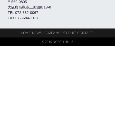
〒569-0805
大阪府高槻市上田辺町19-8
TEL 072-682-0067
FAX 072-684-2137
HOME
NEWS
COMPANY
RECRUIT
CONTACT
© 2010 NORTH HILLS