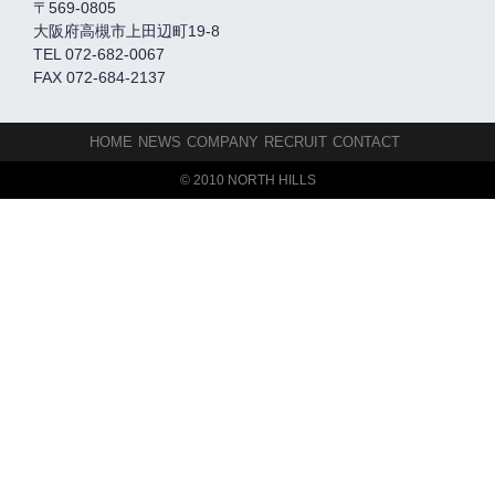
〒569-0805
大阪府高槻市上田辺町19-8
TEL 072-682-0067
FAX 072-684-2137
HOME
NEWS
COMPANY
RECRUIT
CONTACT
© 2010 NORTH HILLS