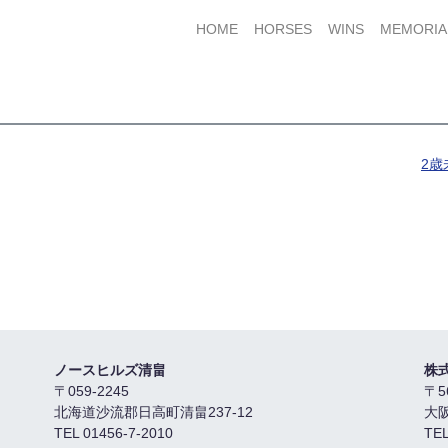
HOME
HORSES
WINS
MEMORIA
2
ノースヒルズ清畠
株
〒059-2245
〒5
北海道沙流郡日高町清畠237-12
大
TEL 01456-7-2010
TEL