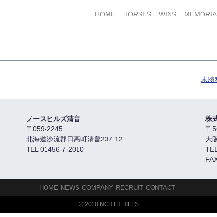
HOME
HORSES
WINS
MEMORIA
未勝
ノースヒルズ清畠
株
〒059-2245
〒5
北海道沙流郡日高町清畠237-12
大
TEL 01456-7-2010
TEL
FAX
HOME
NEWS
COMPANY
RECRUIT
CONTACT
© 2010 NORTH HILLS