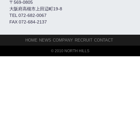
〒569-0805
大阪府高槻市上田辺町19-8
TEL 072-682-0067
FAX 072-684-2137
HOME
NEWS
COMPANY
RECRUIT
CONTACT
© 2010 NORTH HILLS