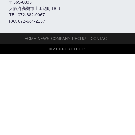
〒569-0805
大阪府高槻市上田辺町19-8
TEL 072-682-0067
FAX 072-684-2137
HOME
NEWS
COMPANY
RECRUIT
CONTACT
© 2010 NORTH HILLS