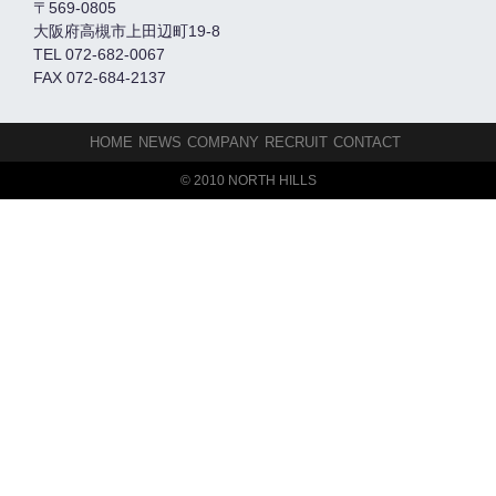
〒569-0805
大阪府高槻市上田辺町19-8
TEL 072-682-0067
FAX 072-684-2137
HOME
NEWS
COMPANY
RECRUIT
CONTACT
© 2010 NORTH HILLS