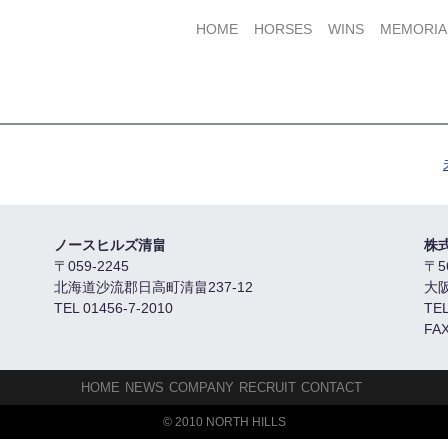
HOME
HORSES
WINS
MEMORIA
ノースヒルズ清畠
株
〒059-2245
〒5
北海道沙流郡日高町清畠237-12
大
TEL 01456-7-2010
TEL
FAX
HOME
NEWS
COMPANY
RECRUIT
CONTACT
© 2010 NORTH HILLS