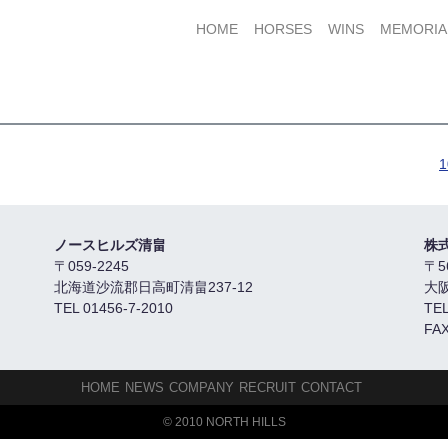
HOME
HORSES
WINS
MEMORIA
ノースヒルズ清畠
株
〒059-2245
〒5
北海道沙流郡日高町清畠237-12
大
TEL 01456-7-2010
TEL
FAX
HOME
NEWS
COMPANY
RECRUIT
CONTACT
© 2010 NORTH HILLS