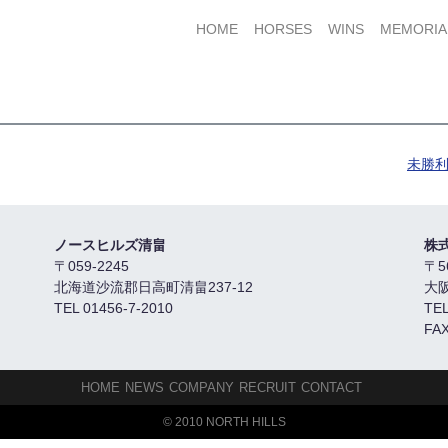
HOME
HORSES
WINS
MEMORIA
未勝利
ノースヒルズ清畠
株
〒059-2245
〒5
北海道沙流郡日高町清畠237-12
大
TEL 01456-7-2010
TEL
FAX
HOME
NEWS
COMPANY
RECRUIT
CONTACT
© 2010 NORTH HILLS